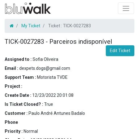
My Ticket
Ticket :
TICK-0027283
TICK-0027283
-
Parceiros indisponível
Edit Ticket
Assigned to :
Sofia Oliveira
Email :
dexpets.dogs@gmail.com
Support Team :
Motorista TVDE
Project :
Create Date :
12/23/2022 20:01:08
Is Ticket Closed? :
True
Customer :
Paulo André Antunes Badalo
Phone
Priority :
Normal