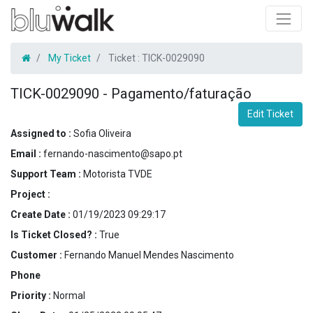
My Ticket
Ticket :
TICK-0029090
TICK-0029090
-
Pagamento/faturação
Edit Ticket
Assigned to :
Sofia Oliveira
Email :
fernando-nascimento@sapo.pt
Support Team :
Motorista TVDE
Project :
Create Date :
01/19/2023 09:29:17
Is Ticket Closed? :
True
Customer :
Fernando Manuel Mendes Nascimento
Phone
Priority :
Normal