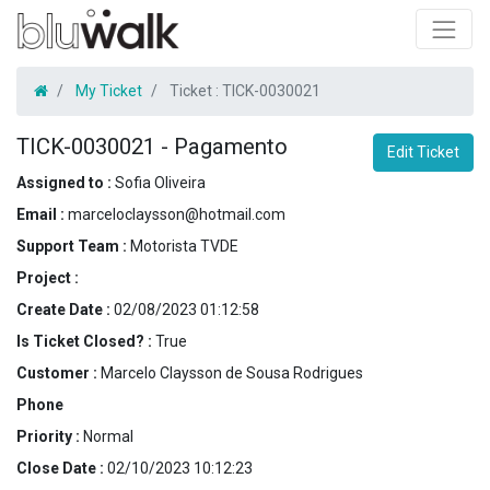
My Ticket
Ticket :
TICK-0030021
TICK-0030021
-
Pagamento
Edit Ticket
Assigned to :
Sofia Oliveira
Email :
marceloclaysson@hotmail.com
Support Team :
Motorista TVDE
Project :
Create Date :
02/08/2023 01:12:58
Is Ticket Closed? :
True
Customer :
Marcelo Claysson de Sousa Rodrigues
Phone
Priority :
Normal
Close Date :
02/10/2023 10:12:23