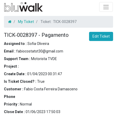
My Ticket
Ticket :
TICK-0028397
TICK-0028397
-
Pagamento
Edit Ticket
Assigned to :
Sofia Oliveira
Email :
fabiocostatst30@gmail.com
Support Team :
Motorista TVDE
Project :
Create Date :
01/04/2023 00:31:47
Is Ticket Closed? :
True
Customer :
Fabio Costa Ferreira Damasceno
Phone
Priority :
Normal
Close Date :
01/06/2023 17:50:03