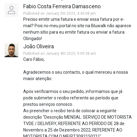
Fabio Costa Ferreira Damasceno
Published on January 5th 2023, 4:43:08 pm
Preciso emitir uma fatura e enviar essa fatura por e-
mail? Pois no meu portal no site na Bluwalk não aparece
nenhum sítio para eu emitir fatura ou enviar a fatura.
Obrigado!
João Oliveira
Published on January 4th 2023, 9:09:38 am
Caro Fábio,
Agradecemos o seu contacto, o qual mereceu a nossa
maior atenção.
Após verificarmos o seu pedido, informamos que já
pode submeter o recibo referente ao período que
prestou serviços conosco.
Ao preencher o recibo terá de colocar a seguinte
descrição "Descrição MENSAL: SERVIÇO DE MOTORISTA
TVDE / DELIVERY, REFERENTE AO PERÍODO DE 28 de
Novembro a 25 de Dezembro 2022, REFERENTE AO
MOTORISTA COM O NIF(PT309215021)"