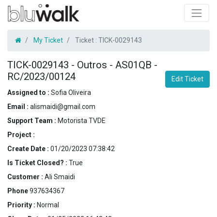
My Ticket
Ticket :
TICK-0029143
TICK-0029143
-
Outros - AS01QB -
RC/2023/00124
Edit Ticket
Assigned to :
Sofia Oliveira
Email :
alismaidi@gmail.com
Support Team :
Motorista TVDE
Project :
Create Date :
01/20/2023 07:38:42
Is Ticket Closed? :
True
Customer :
Ali Smaidi
Phone
937634367
Priority :
Normal