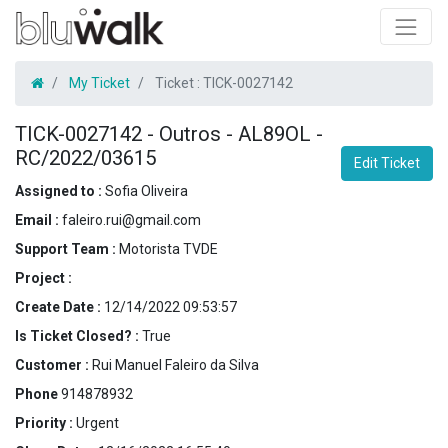
My Ticket
Ticket :
TICK-0027142
TICK-0027142
-
Outros - AL89OL -
RC/2022/03615
Edit Ticket
Assigned to :
Sofia Oliveira
Email :
faleiro.rui@gmail.com
Support Team :
Motorista TVDE
Project :
Create Date :
12/14/2022 09:53:57
Is Ticket Closed? :
True
Customer :
Rui Manuel Faleiro da Silva
Phone
914878932
Priority :
Urgent