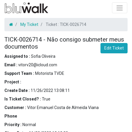
My Ticket
Ticket :
TICK-0026714
TICK-0026714
-
Não consigo submeter meus
documentos
Edit Ticket
Assigned to :
Sofia Oliveira
Email :
vitorv20@icloud.com
Support Team :
Motorista TVDE
Project :
Create Date :
11/26/2022 13:08:11
Is Ticket Closed? :
True
Customer :
Vitor Emanuel Costa de Almeida Viana
Phone
Priority :
Normal