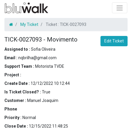
My Ticket
Ticket :
TICK-0027093
TICK-0027093
-
Movimento
Edit Ticket
Assigned to :
Sofia Oliveira
Email :
nqbrilha@gmail.com
Support Team :
Motorista TVDE
Project :
Create Date :
12/12/2022 10:12:44
Is Ticket Closed? :
True
Customer :
Manuel Joaquim
Phone
Priority :
Normal
Close Date :
12/15/2022 11:48:25