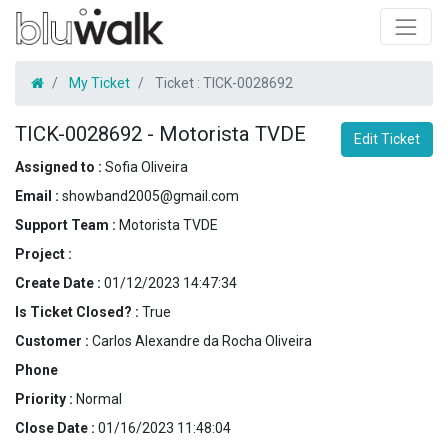
My Ticket
Ticket :
TICK-0028692
TICK-0028692
-
Motorista TVDE
Edit Ticket
Assigned to :
Sofia Oliveira
Email :
showband2005@gmail.com
Support Team :
Motorista TVDE
Project :
Create Date :
01/12/2023 14:47:34
Is Ticket Closed? :
True
Customer :
Carlos Alexandre da Rocha Oliveira
Phone
Priority :
Normal
Close Date :
01/16/2023 11:48:04