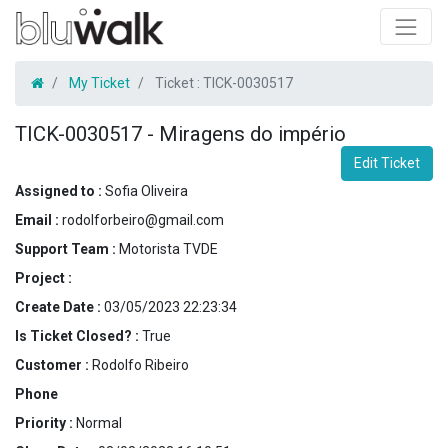
My Ticket
Ticket :
TICK-0030517
TICK-0030517
-
Miragens do império
Edit Ticket
Assigned to :
Sofia Oliveira
Email :
rodolforbeiro@gmail.com
Support Team :
Motorista TVDE
Project :
Create Date :
03/05/2023 22:23:34
Is Ticket Closed? :
True
Customer :
Rodolfo Ribeiro
Phone
Priority :
Normal