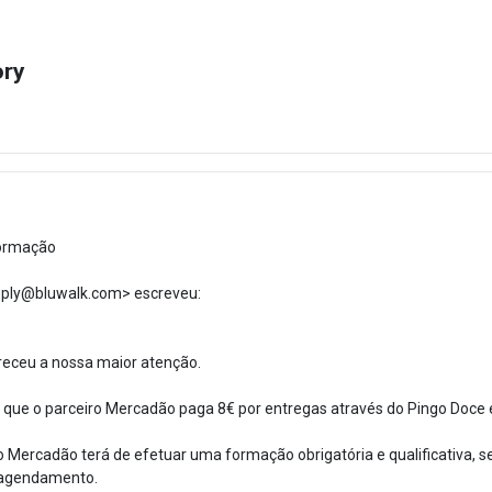
ory
formação
reply@bluwalk.com> escreveu:
receu a nossa maior atenção.
 que o parceiro Mercadão paga 8€ por entregas através do Pingo Doce 
 Mercadão terá de efetuar uma formação obrigatória e qualificativa, s
 agendamento.