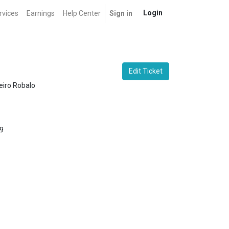
Login
rvices
Earnings
Help Center
Sign in
Edit Ticket
eiro Robalo
9