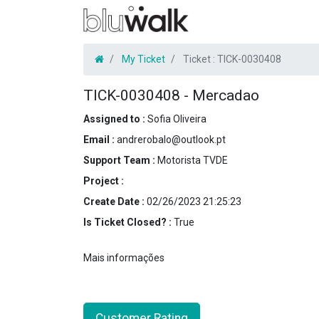
My Ticket
Ticket :
TICK-0030408
TICK-0030408
-
Mercadao
Assigned to :
Sofia Oliveira
Email :
andrerobalo@outlook.pt
Support Team :
Motorista TVDE
Project :
Create Date :
02/26/2023 21:25:23
Is Ticket Closed? :
True
Mais informações
Customer Rating