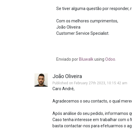
Se tiver alguma questão por responder, r
Com os melhores cumprimentos,
João Oliveira
Customer Service Specialist.
Enviado por
Bluwalk
using
Odoo
.
João Oliveira
Published on February 27th 2023, 10:15:42 am
Caro André,
Agradecemos o seu contacto, o qual mere
Após análise do seu pedido, informamos qu
Caso tenha interesse em trabalhar com o M
basta contactar-nos para efetuarmos o a