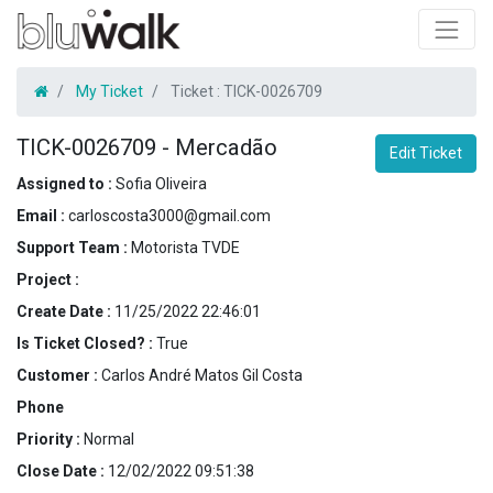
My Ticket
Ticket :
TICK-0026709
TICK-0026709
-
Mercadão
Edit Ticket
Assigned to :
Sofia Oliveira
Email :
carloscosta3000@gmail.com
Support Team :
Motorista TVDE
Project :
Create Date :
11/25/2022 22:46:01
Is Ticket Closed? :
True
Customer :
Carlos André Matos Gil Costa
Phone
Priority :
Normal
Close Date :
12/02/2022 09:51:38