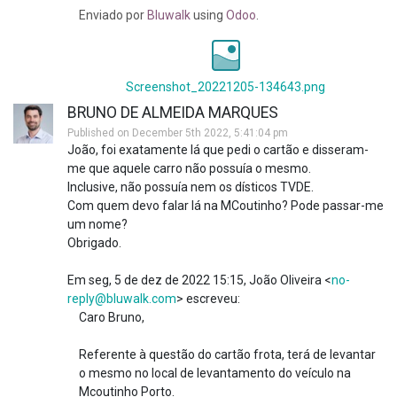
Enviado
por
Bluwalk
using
Odoo
.
Screenshot_20221205-134643.png
BRUNO DE ALMEIDA MARQUES
Published on December 5th 2022, 5:41:04 pm
João, foi exatamente lá que pedi o cartão e disseram-
me que aquele carro não possuía o mesmo.
Inclusive, não possuía nem os dísticos TVDE.
Com quem devo falar lá na MCoutinho? Pode passar-me
um nome?
Obrigado.
Em seg, 5 de dez de 2022 15:15, João Oliveira <
no-
reply@bluwalk.com
> escreveu:
Caro Bruno,
Referente à questão do cartão frota, terá de levantar
o mesmo no local de levantamento do veículo na
Mcoutinho Porto.