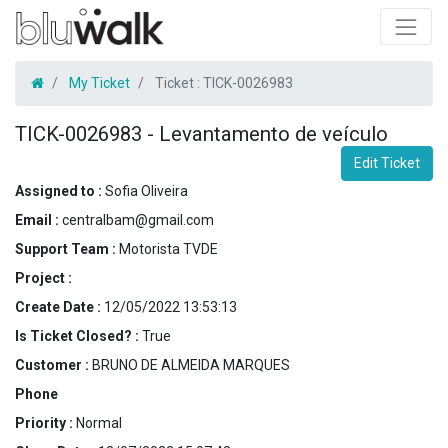
My Ticket
Ticket :
TICK-0026983
TICK-0026983
-
Levantamento de veículo
Edit Ticket
Assigned to :
Sofia Oliveira
Email :
centralbam@gmail.com
Support Team :
Motorista TVDE
Project :
Create Date :
12/05/2022 13:53:13
Is Ticket Closed? :
True
Customer :
BRUNO DE ALMEIDA MARQUES
Phone
Priority :
Normal