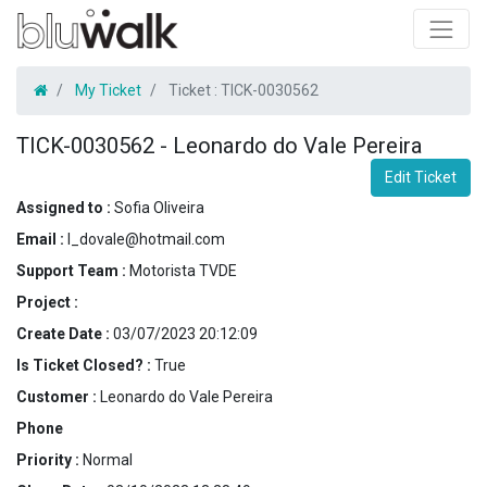
My Ticket
Ticket :
TICK-0030562
TICK-0030562
-
Leonardo do Vale Pereira
Edit Ticket
Assigned to :
Sofia Oliveira
Email :
l_dovale@hotmail.com
Support Team :
Motorista TVDE
Project :
Create Date :
03/07/2023 20:12:09
Is Ticket Closed? :
True
Customer :
Leonardo do Vale Pereira
Phone
Priority :
Normal