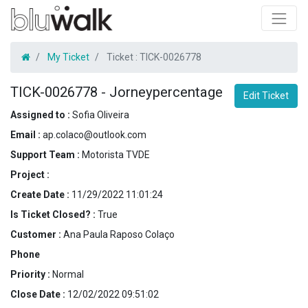
My Ticket
Ticket :
TICK-0026778
TICK-0026778
-
Jorneypercentage
Edit Ticket
Assigned to :
Sofia Oliveira
Email :
ap.colaco@outlook.com
Support Team :
Motorista TVDE
Project :
Create Date :
11/29/2022 11:01:24
Is Ticket Closed? :
True
Customer :
Ana Paula Raposo Colaço
Phone
Priority :
Normal
Close Date :
12/02/2022 09:51:02