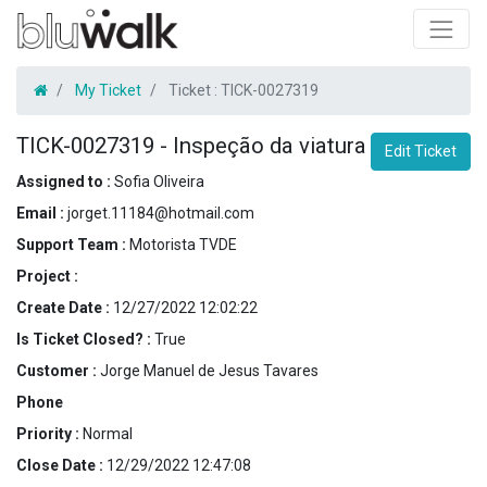
My Ticket
Ticket :
TICK-0027319
TICK-0027319
-
Inspeção da viatura
Edit Ticket
Assigned to :
Sofia Oliveira
Email :
jorget.11184@hotmail.com
Support Team :
Motorista TVDE
Project :
Create Date :
12/27/2022 12:02:22
Is Ticket Closed? :
True
Customer :
Jorge Manuel de Jesus Tavares
Phone
Priority :
Normal
Close Date :
12/29/2022 12:47:08