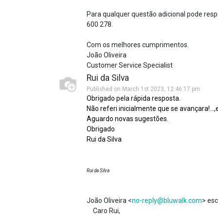
Para qualquer questão adicional pode respo
600 278.
Com os melhores cumprimentos.
João Oliveira
Customer Service Specialist
Rui da Silva
Published on March 1st 2023, 12:46:17 pm
Obrigado pela rápida resposta.
Não referi inicialmente que se avançara!..
Aguardo novas sugestões.
Obrigado
Rui da Silva
Rui da Silva
João Oliveira <
no-reply@bluwalk.com
> esc
Caro Rui,