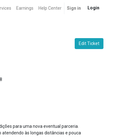
Login
rvices
Earnings
Help Center
Sign in
Edit Ticket
8
ndições para uma nova eventual parceria.
o atendendo às longas distâncias e pouca