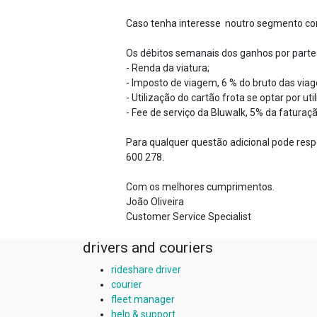
Caso tenha interesse noutro segmento con
Os débitos semanais dos ganhos por parte
- Renda da viatura;
- Imposto de viagem, 6 % do bruto das viag
- Utilização do cartão frota se optar por util
- Fee de serviço da Bluwalk, 5% da faturaçã
Para qualquer questão adicional pode respo
600 278.
Com os melhores cumprimentos.
João Oliveira
Customer Service Specialist
drivers and couriers
rideshare driver
courier
fleet manager
help & support