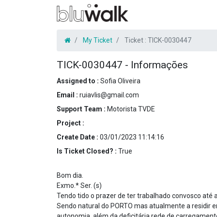
My Ticket
Ticket :
TICK-0030447
TICK-0030447
-
Informações
Assigned to :
Sofia Oliveira
Email :
ruiavlis@gmail.com
Support Team :
Motorista TVDE
Project :
Create Date :
03/01/2023 11:14:16
Is Ticket Closed? :
True
Bom dia.
Exmo.* Ser. (s)
Tendo tido o prazer de ter trabalhado convosco até 
Sendo natural do PORTO mas atualmente a residir em
autonomia, além da deficitária rede de carregament