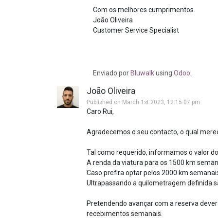
Com os melhores cumprimentos.
João Oliveira
Customer Service Specialist
Enviado
por
Bluwalk
using
Odoo
.
João Oliveira
Published on March 1st 2023, 12:15:07 pm
Caro Rui,
Agradecemos o seu contacto, o qual mere
Tal como requerido, informamos o valor do
A renda da viatura para os 1500 km semana
Caso prefira optar pelos 2000 km semanai
Ultrapassando a quilometragem definida sã
Pretendendo avançar com a reserva dever
recebimentos semanais.