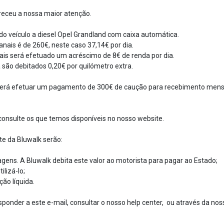
receu a nossa maior atenção.
do veículo a diesel Opel Grandland com caixa automática.
nais é de 260€, neste caso 37,14€ por dia.
ais será efetuado um acréscimo de 8€ de renda por dia.
são debitados 0,20€ por quilómetro extra.
erá efetuar um pagamento de 300€ de caução para recebimento mensa
onsulte os que temos disponíveis no nosso website.
te da Bluwalk serão:
agens. A Bluwalk debita este valor ao motorista para pagar ao Estado;
ilizá-lo;
ção líquida.
ponder a este e-mail, consultar o nosso help center, ou através da nos