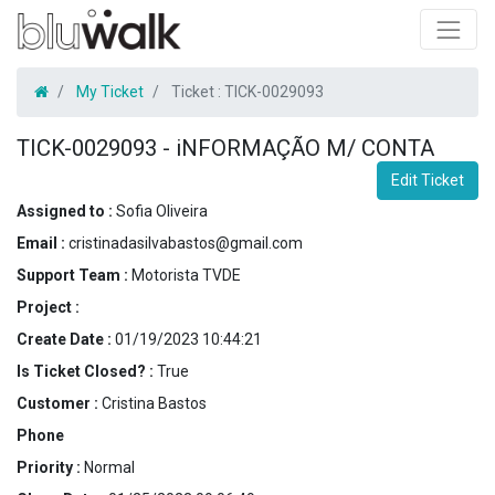
My Ticket
Ticket :
TICK-0029093
TICK-0029093
-
iNFORMAÇÃO M/ CONTA
Edit Ticket
Assigned to :
Sofia Oliveira
Email :
cristinadasilvabastos@gmail.com
Support Team :
Motorista TVDE
Project :
Create Date :
01/19/2023 10:44:21
Is Ticket Closed? :
True
Customer :
Cristina Bastos
Phone
Priority :
Normal