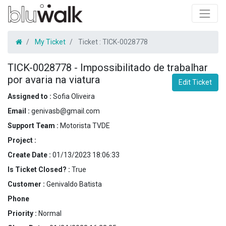
My Ticket
Ticket :
TICK-0028778
TICK-0028778
-
Impossibilitado de trabalhar
por avaria na viatura
Edit Ticket
Assigned to :
Sofia Oliveira
Email :
genivasb@gmail.com
Support Team :
Motorista TVDE
Project :
Create Date :
01/13/2023 18:06:33
Is Ticket Closed? :
True
Customer :
Genivaldo Batista
Phone
Priority :
Normal