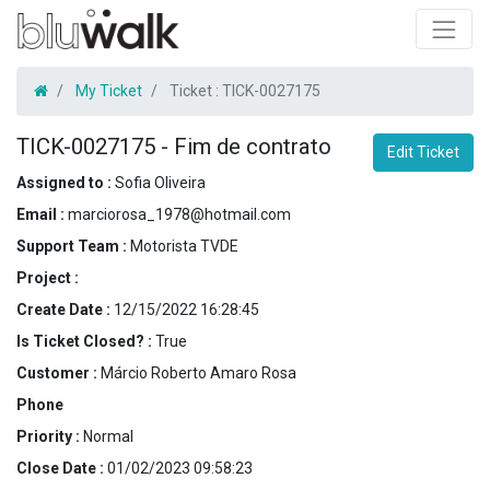
My Ticket
Ticket :
TICK-0027175
TICK-0027175
-
Fim de contrato
Edit Ticket
Assigned to :
Sofia Oliveira
Email :
marciorosa_1978@hotmail.com
Support Team :
Motorista TVDE
Project :
Create Date :
12/15/2022 16:28:45
Is Ticket Closed? :
True
Customer :
Márcio Roberto Amaro Rosa
Phone
Priority :
Normal
Close Date :
01/02/2023 09:58:23