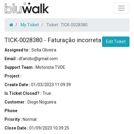
My Ticket
Ticket :
TICK-0028380
TICK-0028380
-
Faturação incorreta
Edit Ticket
Assigned to :
Sofia Oliveira
Email :
dfancbc@gmail.com
Support Team :
Motorista TVDE
Project :
Create Date :
01/03/2023 11:09:39
Is Ticket Closed? :
True
Customer :
Diogo Nogueira
Phone
Priority :
Normal
Close Date :
01/09/2023 10:39:25