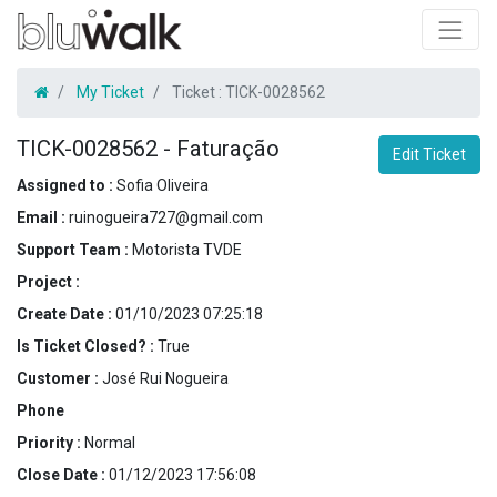
My Ticket
Ticket :
TICK-0028562
TICK-0028562
-
Faturação
Edit Ticket
Assigned to :
Sofia Oliveira
Email :
ruinogueira727@gmail.com
Support Team :
Motorista TVDE
Project :
Create Date :
01/10/2023 07:25:18
Is Ticket Closed? :
True
Customer :
José Rui Nogueira
Phone
Priority :
Normal
Close Date :
01/12/2023 17:56:08