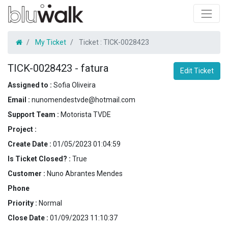
My Ticket
Ticket :
TICK-0028423
TICK-0028423
-
fatura
Edit Ticket
Assigned to :
Sofia Oliveira
Email :
nunomendestvde@hotmail.com
Support Team :
Motorista TVDE
Project :
Create Date :
01/05/2023 01:04:59
Is Ticket Closed? :
True
Customer :
Nuno Abrantes Mendes
Phone
Priority :
Normal
Close Date :
01/09/2023 11:10:37