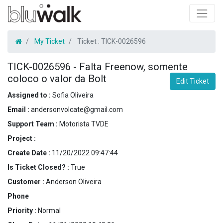
My Ticket
Ticket :
TICK-0026596
TICK-0026596
-
Falta Freenow, somente
coloco o valor da Bolt
Edit Ticket
Assigned to :
Sofia Oliveira
Email :
andersonvolcate@gmail.com
Support Team :
Motorista TVDE
Project :
Create Date :
11/20/2022 09:47:44
Is Ticket Closed? :
True
Customer :
Anderson Oliveira
Phone
Priority :
Normal