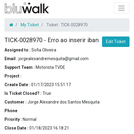
My Ticket
Ticket :
TICK-0028970
TICK-0028970
-
Erro ao inserir iban
Edit Ticket
Assigned to :
Sofia Oliveira
Email :
jorgealexandremesquita@gmail.com
Support Team :
Motorista TVDE
Project :
Create Date :
01/17/2023 15:51:17
Is Ticket Closed? :
True
Customer :
Jorge Alexandre dos Santos Mesquita
Phone
Priority :
Normal
Close Date :
01/18/2023 16:18:21