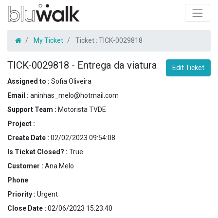
My Ticket
Ticket :
TICK-0029818
TICK-0029818
-
Entrega da viatura
Edit Ticket
Assigned to :
Sofia Oliveira
Email :
aninhas_melo@hotmail.com
Support Team :
Motorista TVDE
Project :
Create Date :
02/02/2023 09:54:08
Is Ticket Closed? :
True
Customer :
Ana Melo
Phone
Priority :
Urgent
Close Date :
02/06/2023 15:23:40