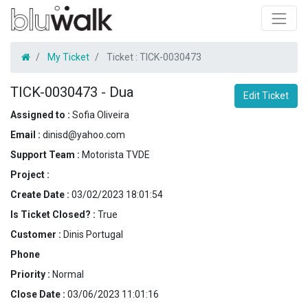
My Ticket
Ticket :
TICK-0030473
TICK-0030473
-
Dua
Edit Ticket
Assigned to :
Sofia Oliveira
Email :
dinisd@yahoo.com
Support Team :
Motorista TVDE
Project :
Create Date :
03/02/2023 18:01:54
Is Ticket Closed? :
True
Customer :
Dinis Portugal
Phone
Priority :
Normal
Close Date :
03/06/2023 11:01:16