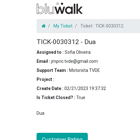
My Ticket
Ticket :
TICK-0030312
TICK-0030312
-
Dua
Assigned to :
Sofia Oliveira
Email :
jmpric.tvde@gmail.com
Support Team :
Motorista TVDE
Project :
Create Date :
02/21/2023 19:37:32
Is Ticket Closed? :
True
Dua
Customer Rating