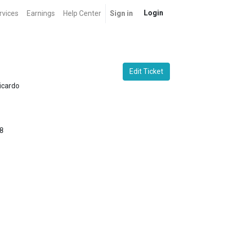
Login
rvices
Earnings
Help Center
Sign in
Edit Ticket
icardo
8