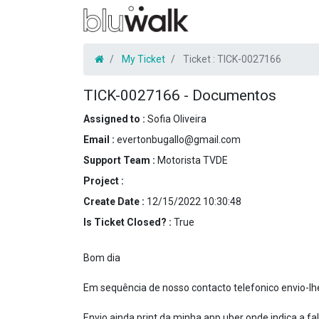
My Ticket
Ticket :
TICK-0027166
TICK-0027166
-
Documentos
Assigned to :
Sofia Oliveira
Email :
evertonbugallo@gmail.com
Support Team :
Motorista TVDE
Project :
Create Date :
12/15/2022 10:30:48
Is Ticket Closed? :
True
Bom dia
Em sequência de nosso contacto telefonico envio-l
Envio ainda print da minha app uber onde indica a 