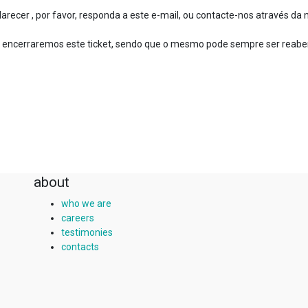
recer , por favor, responda a este e-mail, ou contacte-nos através da n
 encerraremos este ticket, sendo que o mesmo pode sempre ser reaber
about
who we are
careers
testimonies
contacts