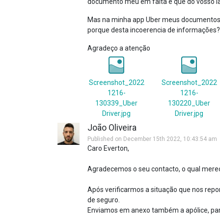
documento meu em falta e que do vosso la
Mas na minha app Uber meus documentos con
porque desta incoerencia de informações?
Agradeço a atenção
Screenshot_2022
Screenshot_2022
1216-
1216-
130339_Uber
130220_Uber
Driver.jpg
Driver.jpg
João Oliveira
Published on December 15th 2022, 10:43:54 am
Caro Everton,
Agradecemos o seu contacto, o qual mere
Após verificarmos a situação que nos rep
de seguro.
Enviamos em anexo também a apólice, para