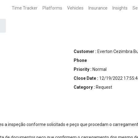
Time Tracker
Platforms
Vehicles
Insurance
Insights
Se
Customer :
Everton Cezimbra Bu
Phone
Priority :
Normal
Close Date :
12/19/2022 17:55:4
Category :
Request
hes a inspeção conforme solicitado e peço que procedam o carregament
falta de documentos peço que confirmem o carregamento dos mesmo de v