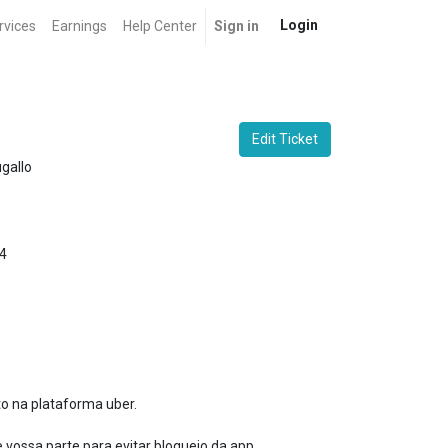
Login
rvices
Earnings
Help Center
Sign in
Edit Ticket
gallo
4
o na plataforma uber.
ossa parte para evitar bloqueio da app.