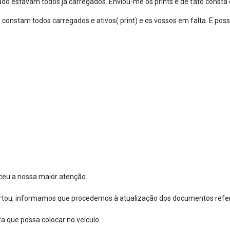
do estavam todos ja carregados. Enviou-me os prints e de fato consta
stam todos carregados e ativos( print) e os vossos em falta. E possi
ceu a nossa maior atenção.
ortou, informamos que procedemos à atualização dos documentos refer
 que possa colocar no veículo.