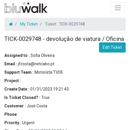
My Ticket
Ticket :
TICK-0029748
TICK-0029748
-
devolução de viatura / Oficina
Edit Ticket
Assigned to :
Sofia Oliveira
Email :
jfcosta@netcabo.pt
Support Team :
Motorista TVDE
Project :
Create Date :
01/31/2023 19:21:43
Is Ticket Closed? :
True
Customer :
José Costa
Phone
Priority :
Urgent