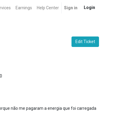
Login
rvices
Earnings
Help Center
Sign in
Edit Ticket
0
orque não me pagaram a energia que foi carregada