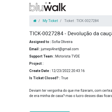
My Ticket
Ticket :
TICK-0027284
TICK-0027284
-
Devolução da cauç
Assigned to :
Sofia Oliveira
Email :
jumepi4net@gmail.com
Support Team :
Motorista TVDE
Project :
Create Date :
12/23/2022 20:43:16
Is Ticket Closed? :
True
Deviam ter vergonha do que me fizeram, com certez
de era minha de casa? mas o lucro desses dias ficar