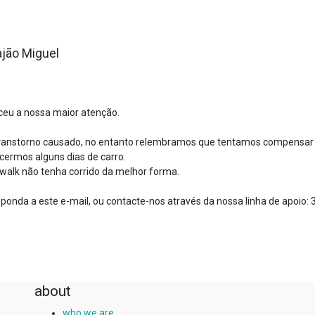
Rajão Miguel
ceu a nossa maior atenção.
 transtorno causado, no entanto relembramos que tentamos compensar
ecermos alguns dias de carro.
alk não tenha corrido da melhor forma.
ponda a este e-mail, ou contacte-nos através da nossa linha de apoio: 
about
who we are