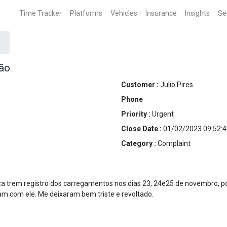
Time Tracker
Platforms
Vehicles
Insurance
Insights
Se
ão
Customer :
Julio Pires
Phone
Priority :
Urgent
Close Date :
01/02/2023 09:52:4
Category :
Complaint
a trem registro dos carregamentos nos dias 23, 24e25 de novembro, p
am com ele. Me deixaram bem triste e revoltado.