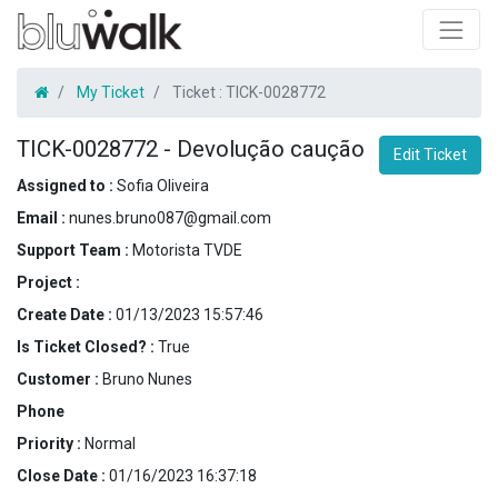
My Ticket
Ticket :
TICK-0028772
TICK-0028772
-
Devolução caução
Edit Ticket
Assigned to :
Sofia Oliveira
Email :
nunes.bruno087@gmail.com
Support Team :
Motorista TVDE
Project :
Create Date :
01/13/2023 15:57:46
Is Ticket Closed? :
True
Customer :
Bruno Nunes
Phone
Priority :
Normal
Close Date :
01/16/2023 16:37:18