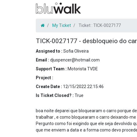
My Ticket
Ticket :
TICK-0027177
TICK-0027177
-
desbloqueio do car
Assigned to :
Sofia Oliveira
Email :
djuspencer@hotmail.com
Support Team :
Motorista TVDE
Project :
Create Date :
12/15/2022 22:15:46
Is Ticket Closed? :
True
boa noite deparei que bloquearam o carro porque d
trabalhar , e como bloquearam o carro deixando-me
Pergunto como foi exigindo que ele seja devolvido q
que me enviem a data e a forma como devo procede