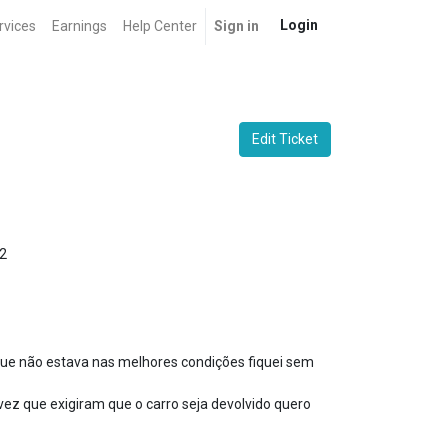
Login
rvices
Earnings
Help Center
Sign in
Edit Ticket
2
que não estava nas melhores condições fiquei sem
vez que exigiram que o carro seja devolvido quero