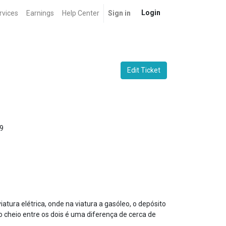
Login
rvices
Earnings
Help Center
Sign in
Edit Ticket
9
atura elétrica, onde na viatura a gasóleo, o depósito
o cheio entre os dois é uma diferença de cerca de