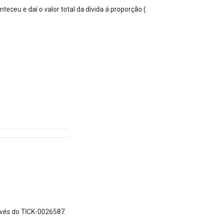
eceu e daí o valor total da dívida á proporção (
avés do TICK-0026587.