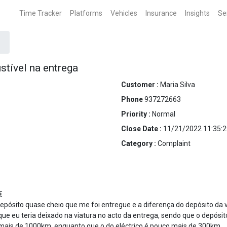
Time Tracker
Platforms
Vehicles
Insurance
Insights
Se
tível na entrega
Customer :
Maria Silva
Phone
937272663
Priority :
Normal
Close Date :
11/21/2022 11:35:2
Category :
Complaint
€
depósito quase cheio que me foi entregue e a diferença do depósito da vi
que eu teria deixado na viatura no acto da entrega, sendo que o depósit
e mais de 1000km, enquanto que o do eléctrico é pouco mais de 300km