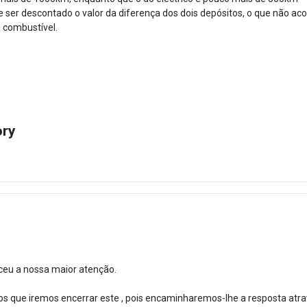
er descontado o valor da diferença dos dois depósitos, o que não acont
a combustível.
ory
ceu a nossa maior atenção.
s que iremos encerrar este , pois encaminharemos-lhe a resposta atr