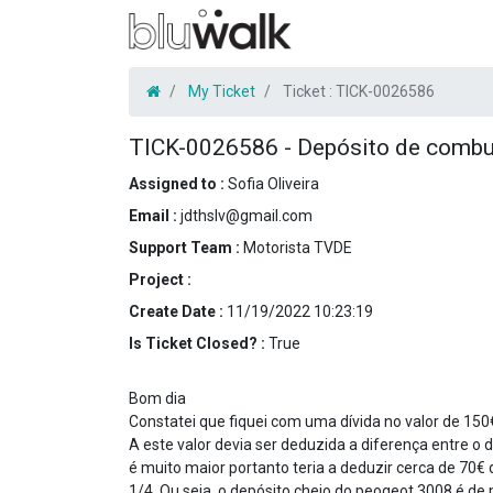
My Ticket
Ticket :
TICK-0026586
TICK-0026586
-
Depósito de combus
Assigned to :
Sofia Oliveira
Email :
jdthslv@gmail.com
Support Team :
Motorista TVDE
Project :
Create Date :
11/19/2022 10:23:19
Is Ticket Closed? :
True
Bom dia
Constatei que fiquei com uma dívida no valor de 150
A este valor devia ser deduzida a diferença entre o 
é muito maior portanto teria a deduzir cerca de 70€ 
1/4. Ou seja, o depósito cheio do peogeot 3008 é d