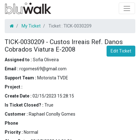
My Ticket
Ticket :
TICK-0030209
TICK-0030209
-
Custos Irreais Ref. Danos
Cobrados Viatura E-2008
Edit Ticket
Assigned to :
Sofia Oliveira
Email :
rcgomes69@gmail.com
Support Team :
Motorista TVDE
Project :
Create Date :
02/15/2023 15:28:15
Is Ticket Closed? :
True
Customer :
Raphael Conolly Gomes
Phone
Priority :
Normal