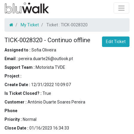
My Ticket
Ticket :
TICK-0028320
TICK-0028320
-
Continuo offline
Edit Ticket
Assigned to :
Sofia Oliveira
Email :
pereira.duarte26@outlook.pt
Support Team :
Motorista TVDE
Project :
Create Date :
12/31/2022 10:09:07
Is Ticket Closed? :
True
Customer :
António Duarte Soares Pereira
Phone
Priority :
Normal
Close Date :
01/16/2023 16:34:33