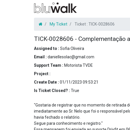
My Ticket
Ticket :
TICK-0028606
TICK-0028606
-
Complementação a v
Assigned to :
Sofia Oliveira
Email :
daniellesolac@gmail.com
Support Team :
Motorista TVDE
Project :
Create Date :
01/11/2023 09:53:21
Is Ticket Closed? :
True
"Gostaria de registrar que no momento de retirada do
imediatamente ao Sr. Nelo que foi o responsável pelo
havia fechado o relatório.
Segue para conhecimento e registro."
Essa mensagem foi enviada ao suporte Drivfit em 0