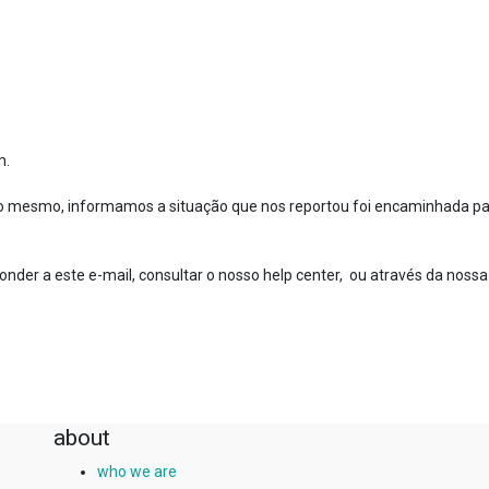
m.
do mesmo, informamos a situação que nos reportou foi encaminhada p
nder a este e-mail, consultar o nosso help center, ou através da nossa
about
who we are