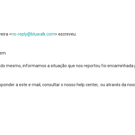
veira <
no-reply@bluwalk.com
> escreveu:
bem.
e do mesmo, informamos a situação que nos reportou foi encaminhada
ponder a este e-mail, consultar o nosso help center, ou através da nos