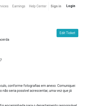
Login
rvices
Earnings
Help Center
Sign in
Edit Ticket
acerda
7
 veiculo, conforme fotografias em anexo. Comuniquei
o não seria possível acrescentar, uma vez que já
a foi encaminhada para o departamento responsável