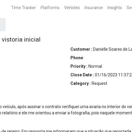
Time Tracker
Platforms
Vehicles
Insurance
Insights
Se
istoria inicial
Customer :
Danielle Soares de L
Phone
Priority :
Normal
Close Date :
01/16/2023 11:37:2
Category :
Request
 veículo, após assinar o contrato verifiquei uma avaria no interior do
 relatório e ele me orientou a enviar a fotografia, pois naquele moment
6 de janeiro. Em resposta me informaram que a situação que reportad