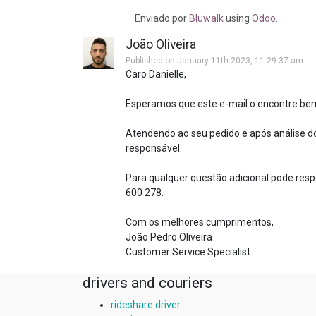
Enviado
por
Bluwalk
using
Odoo
.
João Oliveira
Published on January 11th 2023, 11:29:37 am
Caro Danielle,
Esperamos que este e-mail o encontre be
Atendendo ao seu pedido e após análise 
responsável.
Para qualquer questão adicional pode respo
600 278.
Com os melhores cumprimentos,
João Pedro Oliveira
Customer Service Specialist
drivers and couriers
rideshare driver