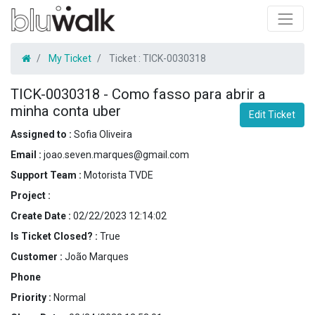
My Ticket
Ticket :
TICK-0030318
TICK-0030318
-
Como fasso para abrir a
minha conta uber
Edit Ticket
Assigned to :
Sofia Oliveira
Email :
joao.seven.marques@gmail.com
Support Team :
Motorista TVDE
Project :
Create Date :
02/22/2023 12:14:02
Is Ticket Closed? :
True
Customer :
João Marques
Phone
Priority :
Normal