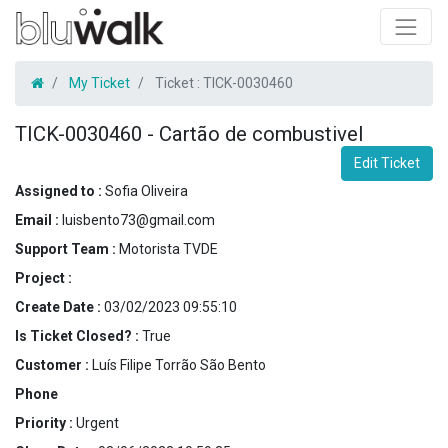
My Ticket
Ticket :
TICK-0030460
TICK-0030460
-
Cartão de combustivel
Edit Ticket
Assigned to :
Sofia Oliveira
Email :
luisbento73@gmail.com
Support Team :
Motorista TVDE
Project :
Create Date :
03/02/2023 09:55:10
Is Ticket Closed? :
True
Customer :
Luís Filipe Torrão São Bento
Phone
Priority :
Urgent