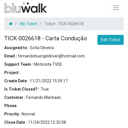
My Ticket
Ticket :
TICK-0026618
TICK-0026618
-
Carta Condução
Edit Ticket
Assigned to :
Sofia Oliveira
Email :
fernandobuergeldriver@hotmail.com
Support Team :
Motorista TVDE
Project :
Create Date :
11/21/2022 15:59:17
Is Ticket Closed? :
True
Customer :
Fernando Machado
Phone
Priority :
Normal
Close Date :
11/24/2022 12:35:08