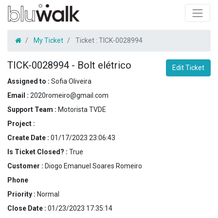
My Ticket
Ticket :
TICK-0028994
TICK-0028994
-
Bolt elétrico
Edit Ticket
Assigned to :
Sofia Oliveira
Email :
2020romeiro@gmail.com
Support Team :
Motorista TVDE
Project :
Create Date :
01/17/2023 23:06:43
Is Ticket Closed? :
True
Customer :
Diogo Emanuel Soares Romeiro
Phone
Priority :
Normal
Close Date :
01/23/2023 17:35:14