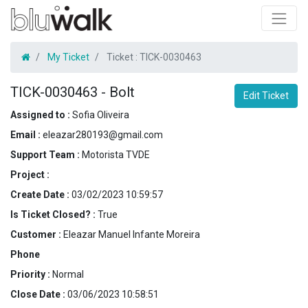
My Ticket
Ticket :
TICK-0030463
TICK-0030463
-
Bolt
Edit Ticket
Assigned to :
Sofia Oliveira
Email :
eleazar280193@gmail.com
Support Team :
Motorista TVDE
Project :
Create Date :
03/02/2023 10:59:57
Is Ticket Closed? :
True
Customer :
Eleazar Manuel Infante Moreira
Phone
Priority :
Normal
Close Date :
03/06/2023 10:58:51