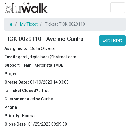
My Ticket
Ticket :
TICK-0029110
TICK-0029110
-
Avelino Cunha
Edit Ticket
Assigned to :
Sofia Oliveira
Email :
geral_digitalbook@hotmail.com
Support Team :
Motorista TVDE
Project :
Create Date :
01/19/2023 14:03:05
Is Ticket Closed? :
True
Customer :
Avelino Cunha
Phone
Priority :
Normal
Close Date :
01/25/2023 09:09:58