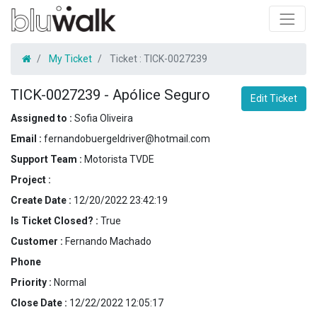
My Ticket
Ticket :
TICK-0027239
TICK-0027239
-
Apólice Seguro
Edit Ticket
Assigned to :
Sofia Oliveira
Email :
fernandobuergeldriver@hotmail.com
Support Team :
Motorista TVDE
Project :
Create Date :
12/20/2022 23:42:19
Is Ticket Closed? :
True
Customer :
Fernando Machado
Phone
Priority :
Normal
Close Date :
12/22/2022 12:05:17