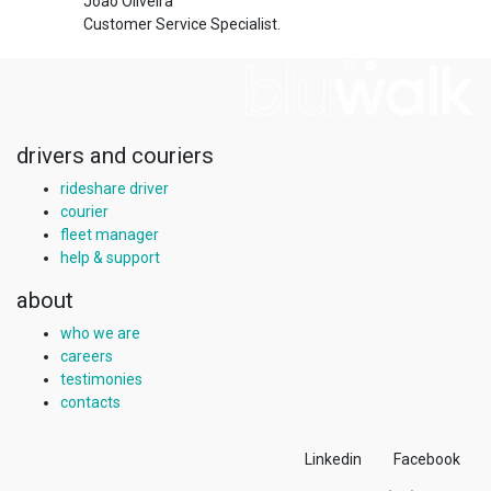
João Oliveira
Customer Service Specialist.
drivers and couriers
rideshare driver
courier
fleet manager
help & support
about
who we are
careers
testimonies
contacts
Linkedin
Facebook