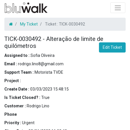
My Ticket
Ticket :
TICK-0030492
TICK-0030492
-
Alteração de limite de
quilómetros
Edit Ticket
Assigned to :
Sofia Oliveira
Email :
rodrigo.lino8@gmail.com
Support Team :
Motorista TVDE
Project :
Create Date :
03/03/2023 15:48:15
Is Ticket Closed? :
True
Customer :
Rodrigo Lino
Phone
Priority :
Urgent