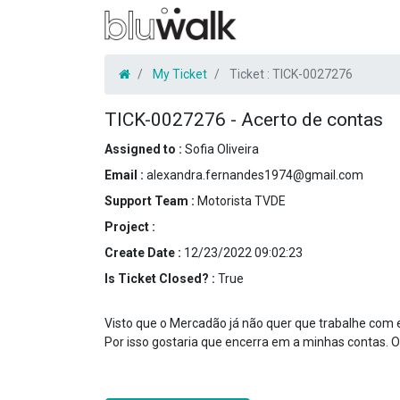
My Ticket
Ticket :
TICK-0027276
TICK-0027276
-
Acerto de contas
Assigned to :
Sofia Oliveira
Email :
alexandra.fernandes1974@gmail.com
Support Team :
Motorista TVDE
Project :
Create Date :
12/23/2022 09:02:23
Is Ticket Closed? :
True
Visto que o Mercadão já não quer que trabalhe com e
Por isso gostaria que encerra em a minhas contas. 